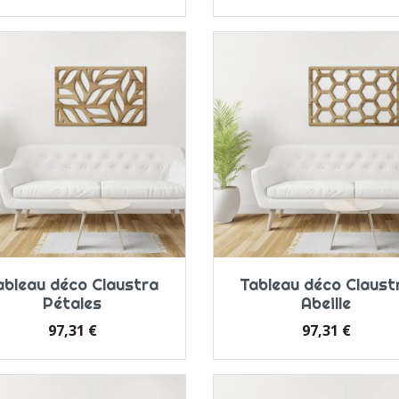
ableau déco Claustra
Tableau déco Claust
Pétales
Abeille
Prix
Prix
97,31 €
97,31 €