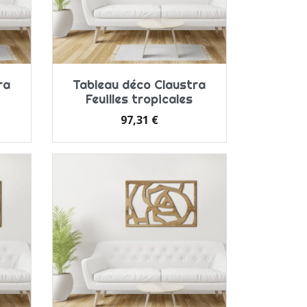
ra
Tableau déco Claustra
Feuilles tropicales
Prix
97,31 €