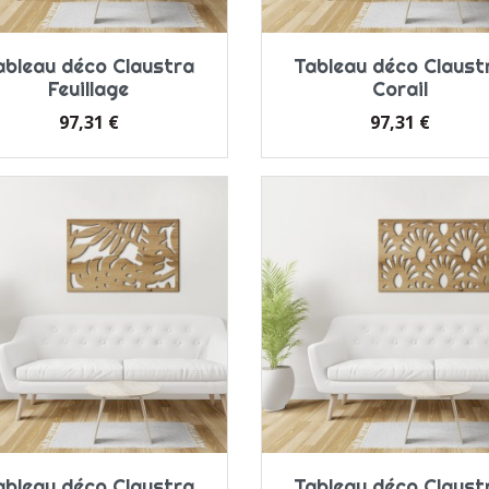
ableau déco Claustra
Tableau déco Claust
Feuillage
Corail
Prix
Prix
97,31 €
97,31 €
ableau déco Claustra
Tableau déco Claust