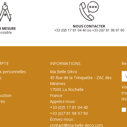
NOUS CONTACTER
R MESURE
+33 (0)5 17 81 04 40 ou +33 (0)7 81 98 97 90
ossible
MPTE
INFORMATIONS
Re
s personnelles
Ma Belle Déco
s
45 Rue de la Trinquette - ZAC des
Minimes
Vo
17000 La Rochelle
tr
uction
France
les
res
Appelez-nous :
+33 (0)5 17 81 04 40
+33 (0)7 81 98 97 90
Écrivez-nous :
contact@ma-belle-deco.com