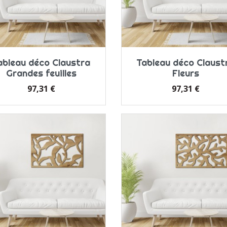
ableau déco Claustra
Tableau déco Claust
Grandes feuilles
Fleurs
Prix
Prix
97,31 €
97,31 €