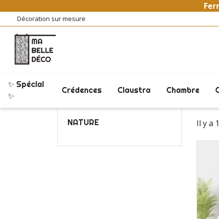
Ferm
Décoration sur mesure
✨ Spécial
Crédences
Claustra
Chambre
Accueil
Tableaux
Tableaux Claustra
✨
NATURE
Il y a