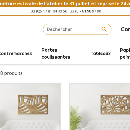
eture estivale de l'atelier le 31 juillet et reprise le 24 
+33 (0)5 17 81 04 40 ou +33 (0)7 81 98 97 90
Co

Portes
Papi
NATURE
Contremarches
Tableaux
Nature
coulissantes
pein
 18 produits.