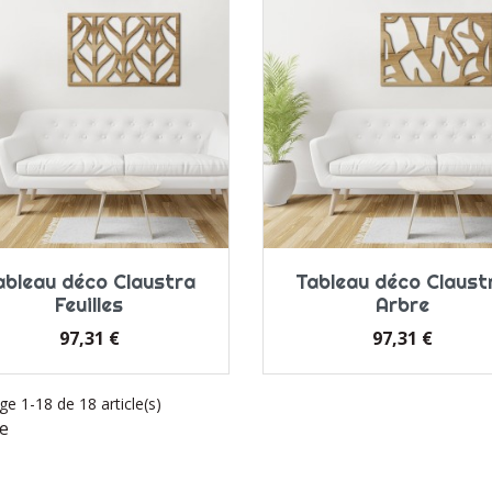
ableau déco Claustra
Tableau déco Claust
Feuilles
Arbre
Prix
Prix
97,31 €
97,31 €
ge 1-18 de 18 article(s)
e