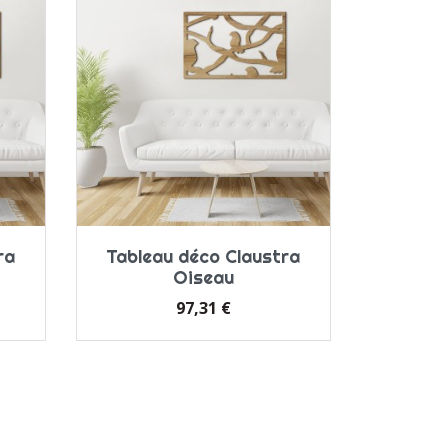
ra
Tableau déco Claustra
Oiseau
Prix
97,31 €