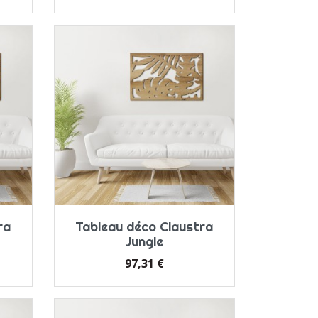
ra
Tableau déco Claustra
Jungle
Prix
97,31 €