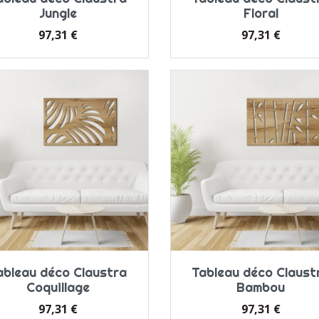
Jungle
Floral
Prix
Prix
97,31 €
97,31 €
ableau déco Claustra
Tableau déco Claust
Coquillage
Bambou
Prix
Prix
97,31 €
97,31 €