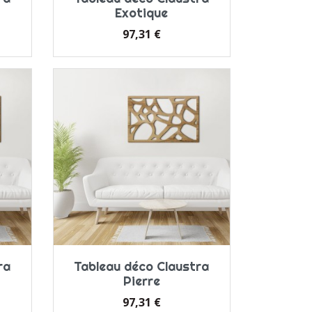
Exotique
Prix
97,31 €
ra
Tableau déco Claustra
Pierre
Prix
97,31 €