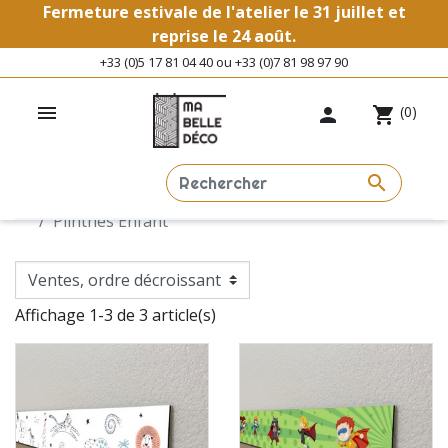
Fermeture estivale de l'atelier le 31 juillet et
reprise le 24 août.
+33 (0)5 17 81 04 40 ou +33 (0)7 81 98 97 90

(0)

shopping_cart

PLINTHES ENFANT
Accueil
✨ Spécial ✨
Enfant 🧒
Plinthes Enfant
Affichage 1-3 de 3 article(s)