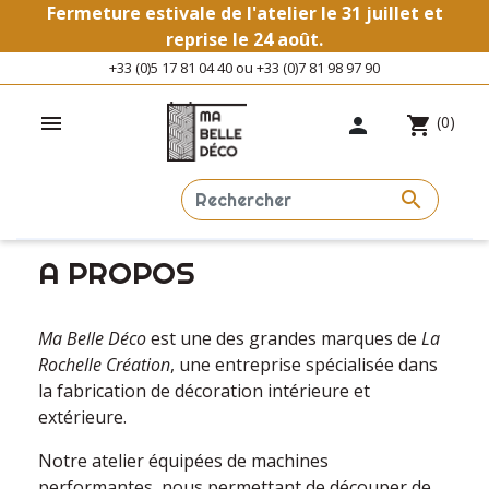
Fermeture estivale de l'atelier le 31 juillet et
reprise le 24 août.
+33 (0)5 17 81 04 40 ou +33 (0)7 81 98 97 90

(0)

shopping_cart

Accueil
A propos
A PROPOS
Ma Belle Déco
est une des grandes marques de
La
Rochelle Création
, une entreprise spécialisée dans
la fabrication de décoration intérieure et
extérieure.
Notre atelier équipées de machines
performantes, nous permettant de découper de