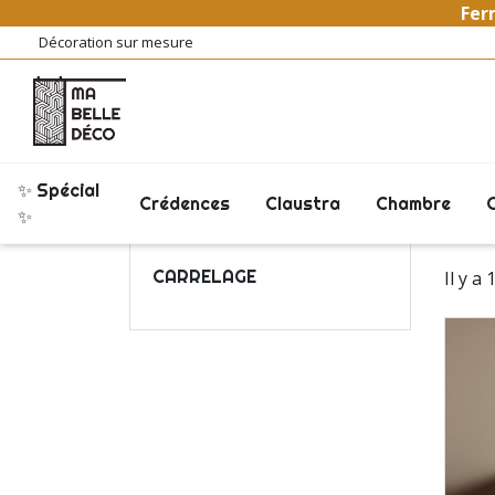
Ferm
Décoration sur mesure
✨ Spécial
Crédences
Claustra
Chambre
Accueil
Crédences
Crédences Cuisine
✨
CARRELAGE
Il y a