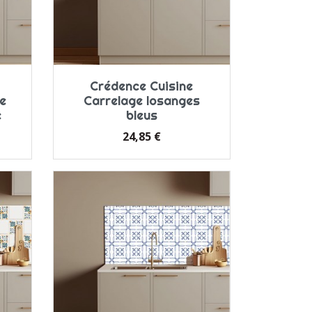
Crédence Cuisine
se
Carrelage losanges
c
bleus
Prix
24,85 €