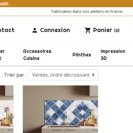
août.
Fabrication dans nos ateliers en France
ntact
Connexion
Panier

shopping_cart
(0)
er
Accessoires
Impression
Plinthes
t
Cuisine
3D
Trier par :