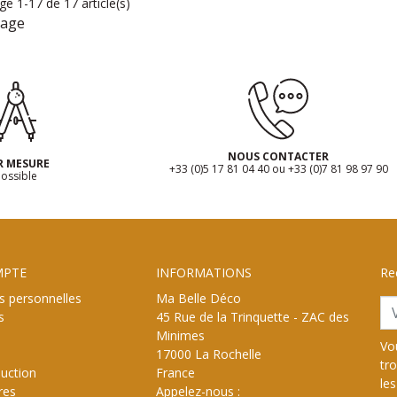
ge 1-17 de 17 article(s)
lage
NOUS CONTACTER
R MESURE
+33 (0)5 17 81 04 40 ou +33 (0)7 81 98 97 90
ossible
MPTE
INFORMATIONS
Re
s personnelles
Ma Belle Déco
s
45 Rue de la Trinquette - ZAC des
Minimes
Vo
17000 La Rochelle
tr
uction
France
les
res
Appelez-nous :