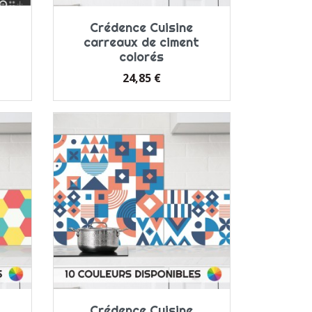
Crédence Cuisine
carreaux de ciment
colorés
Prix
24,85 €
Crédence Cuisine