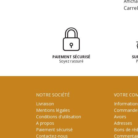
Afficha
Carre
PAIEMENT SÉCURISÉ
SU
Soyez rassuré
P
NOTRE SOCIÉTÉ
VOTRE CO
Livraison
Information
Mentions légales
Commande
Conditions d'utilisation
Avoirs
A propos
Adresses
Paiement sécurisé
Bons de réd
Contactez-nous
Commentai