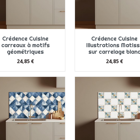
Crédence Cuisine
Crédence Cuisine
carreaux à motifs
Illustrations Matis
géométriques
sur carrelage blan
Prix
Prix
24,85 €
24,85 €