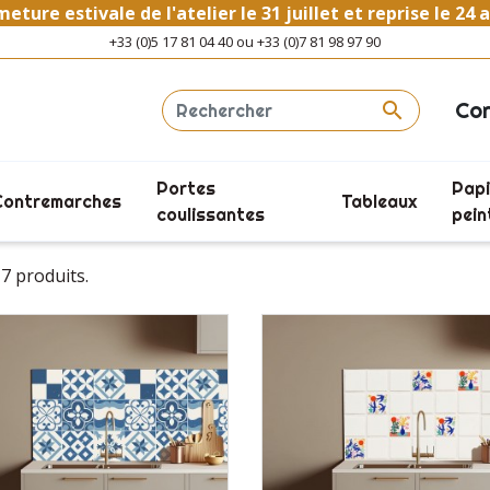
eture estivale de l'atelier le 31 juillet et reprise le 24 
+33 (0)5 17 81 04 40 ou +33 (0)7 81 98 97 90
Co

Portes
Papi
CARRELAGE
Contremarches
Tableaux
Carrelage
coulissantes
pein
 17 produits.