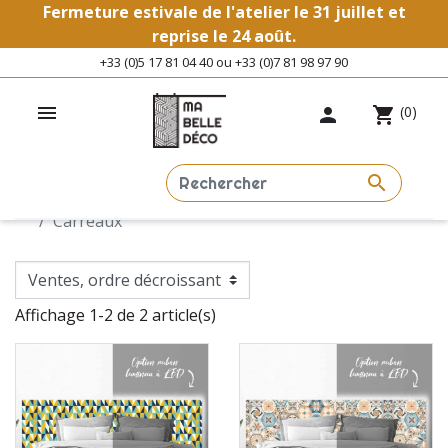
Fermeture estivale de l'atelier le 31 juillet et
reprise le 24 août.
+33 (0)5 17 81 04 40 ou +33 (0)7 81 98 97 90

(0)

shopping_cart

CARREAUX
Accueil
Chambre
Têtes de lit Imprimées
Carreaux
Affichage 1-2 de 2 article(s)