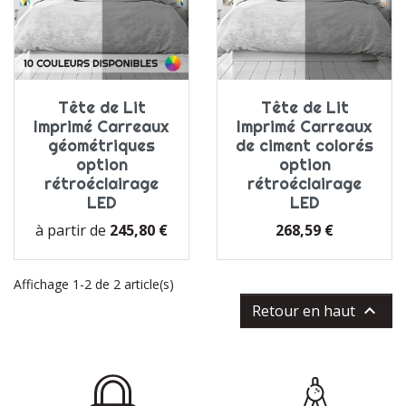
Tête de Lit
Tête de Lit
Imprimé Carreaux
Imprimé Carreaux
géométriques
de ciment colorés
option
option
rétroéclairage
rétroéclairage
LED
LED
Prix
Prix
à partir de
245,80 €
268,59 €
Affichage 1-2 de 2 article(s)

Retour en haut