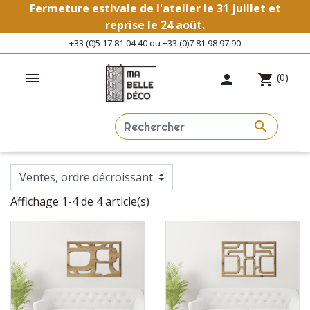
Fermeture estivale de l'atelier le 31 juillet et
reprise le 24 août.
+33 (0)5 17 81 04 40 ou +33 (0)7 81 98 97 90

(0)

shopping_cart

VINTAGE
Accueil
Tableaux
Tableaux Claustra
Vintage
Affichage 1-4 de 4 article(s)