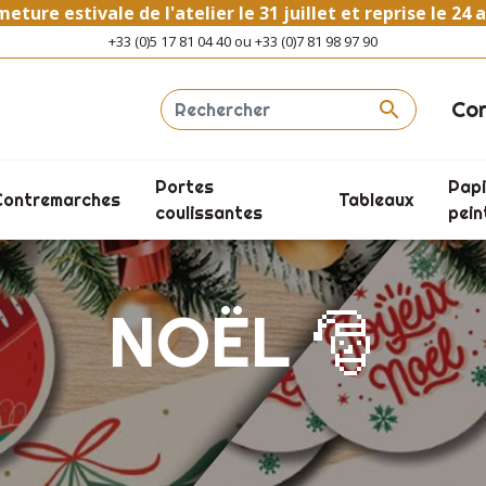
eture estivale de l'atelier le 31 juillet et reprise le 24 
+33 (0)5 17 81 04 40 ou +33 (0)7 81 98 97 90
Co

Portes
Papi
Contremarches
Tableaux
coulissantes
pein
NOËL 🎅