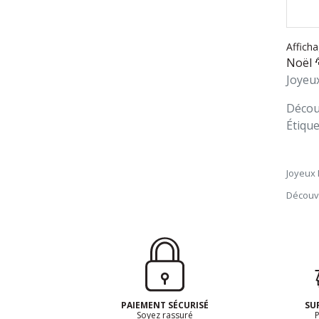
Afficha
Noël 
Joyeux
Découv
Étique
Joyeux 
Découvr
PAIEMENT SÉCURISÉ
SU
Soyez rassuré
P