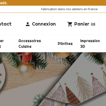
août.
Fabrication dans nos ateliers en France
ntact
Connexion
Panier

shopping_cart
(0)
er
Accessoires
Impression
Plinthes
t
Cuisine
3D