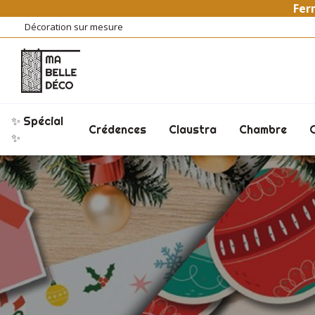
Ferm
Décoration sur mesure
✨ Spécial
Crédences
Claustra
Chambre
✨