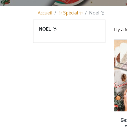
Accueil
✨ Spécial ✨
Noël 🎅
NOËL 🎅
Il y a 
Se
d