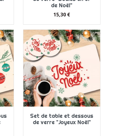
de Noël"
Prix
15,30 €
ous
Set de table et dessous
e
de verre "Joyeux Noël"