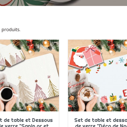
6 produits.
t de table et Dessous
Set de table et dess
e verre "Sapin or et
de verre "Déco de No