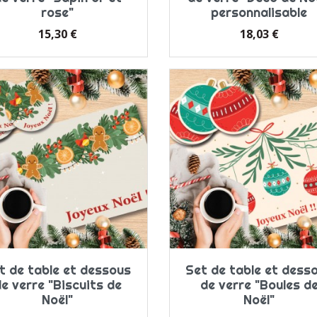
rose"
personnalisable
Prix
Prix
15,30 €
18,03 €
t de table et dessous
Set de table et dess
e verre "Biscuits de
de verre "Boules d
Noël"
Noël"