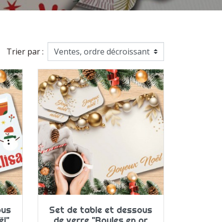
Trier par :
ous
Set de table et dessous
ël"
de verre "Boules en or