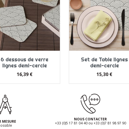
6 dessous de verre
Set de Table lignes
lignes demi-cercle
demi-cercle
Prix
Prix
16,39 €
15,30 €
NOUS CONTACTER
R MESURE
+33 (0)5 17 81 04 40 ou +33 (0)7 81 98 97 90
ossible