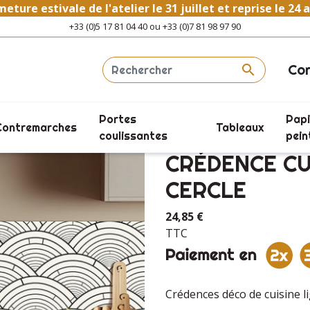
eture estivale de l'atelier le 31 juillet et reprise le 24 
+33 (0)5 17 81 04 40 ou +33 (0)7 81 98 97 90
Co

Portes
Papi
Contremarches
Tableaux
Crédence Cuisine lignes demi-cercle
coulissantes
pein
CRÉDENCE CU
CERCLE
24,85 €
TTC
Crédences déco de cuisine l