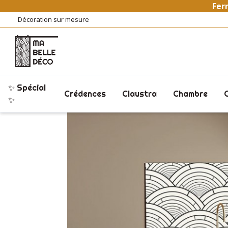
Ferm
Décoration sur mesure
✨ Spécial
Crédences
Claustra
Chambre
Accueil
Crédences
Crédences Cuisine
✨