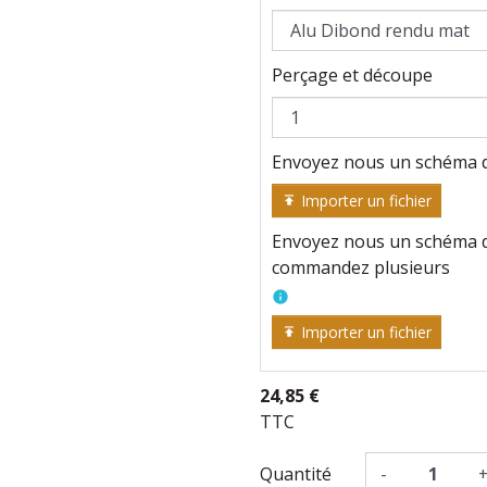
Perçage et découpe
Envoyez nous un schéma d
Importer un fichier
publish
Envoyez nous un schéma de
commandez plusieurs
info
Importer un fichier
publish
24,85 €
TTC
Quantité
-