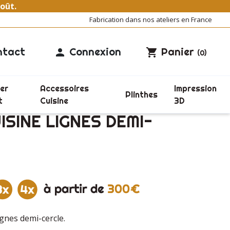
août.
Fabrication dans nos ateliers en France
ntact
Connexion
Panier

shopping_cart
(0)
er
Accessoires
Impression
Plinthes
t
Cuisine
3D
ISINE LIGNES DEMI-
ignes demi-cercle.