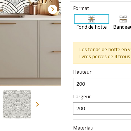

Format
Fond de hotte
Bandea
Les fonds de hotte en ve
livrés percés de 4 trous 
Hauteur
Largeur

Materiau