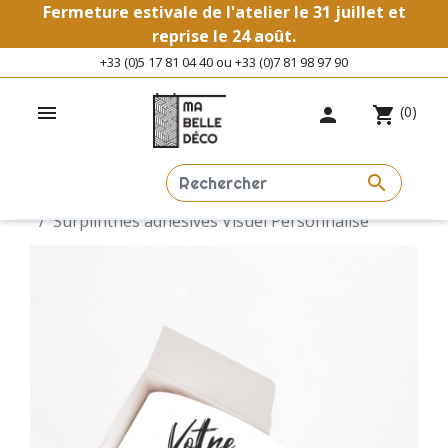
Fermeture estivale de l'atelier le 31 juillet et
reprise le 24 août.
+33 (0)5 17 81 04 40 ou +33 (0)7 81 98 97 90

(0)

shopping_cart

Accueil
✨ Spécial ✨
Visuels personnalisés 🎨
Surplinthes adhésives Visuel Personnalisé